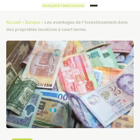
Accueil
›
Banque
›
Les avantages de l'investissement dans
des propriétés locatives à court terme.