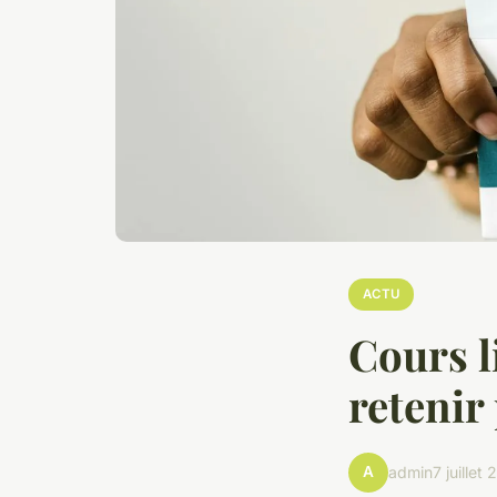
ACTU
Cours l
retenir
A
admin
7 juillet