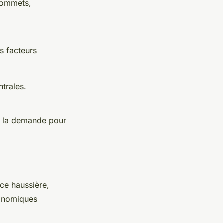
 sommets,
s facteurs
trales.
nt la demande pour
ce haussière,
conomiques