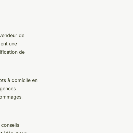
n vendeur de
rent une
tification de
gots à domicile en
agences
s dommages,
conseils