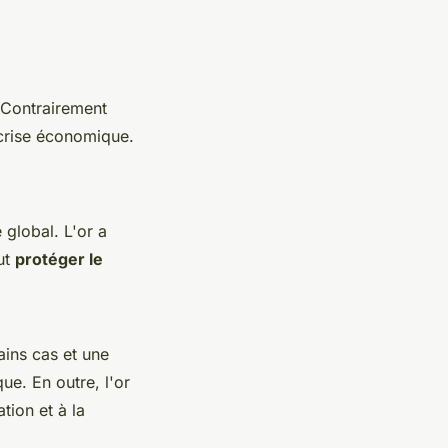
 Contrairement
 crise économique.
 global. L'or a
eut
protéger le
ains cas et une
ue. En outre, l'or
ation et à la