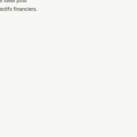
t idéal pour
ctifs financiers.