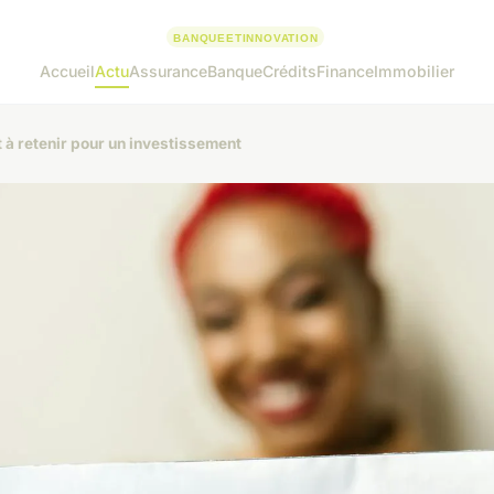
Accueil
Actu
Assurance
Banque
Crédits
Finance
Immobilier
t à retenir pour un investissement