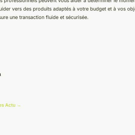
s professionnels peuvent vous aider à déterminer le momen
uider vers des produits adaptés à votre budget et à vos obje
ure une transaction fluide et sécurisée.
n
les Actu →